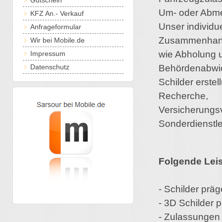
Gutschein
Um- oder Abme
KFZ An.- Verkauf
Unser individu
Anfrageformular
Zusammenhang 
Wir bei Mobile.de
wie Abholung u
Impressum
Datenschutz
Behördenabwic
Schilder erste
Recherche,
Versicherungsv
Sonderdienstle
Folgende Leis
- Schilder präg
- 3D Schilder 
- Zulassungen